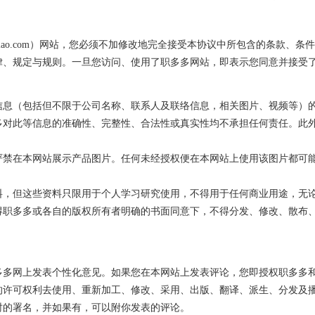
inalao.com）网站，您必须不加修改地完全接受本协议中所包含的条款
律、规定与规则。一旦您访问、使用了职多多网站，即表示您同意并接受
信息（包括但不限于公司名称、联系人及联络信息，相关图片、视频等）
多对此等信息的准确性、完整性、合法性或真实性均不承担任何责任。此
严禁在本网站展示产品图片。任何未经授权便在本网站上使用该图片都可
料，但这些资料只限用于个人学习研究使用，不得用于任何商业用途，无
得职多多或各自的版权所有者明确的书面同意下，不得分发、修改、散布
多多网上发表个性化意见。如果您在本网站上发表评论，您即授权职多多
的许可权利去使用、重新加工、修改、采用、出版、翻译、派生、分发及
时的署名，并如果有，可以附你发表的评论。