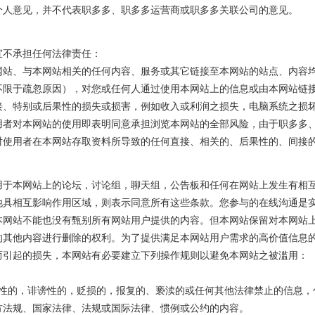
个人意见，并不代表职多多、职多多运营商或职多多关联公司的意见。
宜不承担任何法律责任：
网站、与本网站相关的任何内容、服务或其它链接至本网站的站点、内容
不限于疏忽原因），对您或任何人通过使用本网站上的信息或由本网站链
接、特别或后果性的损失或损害，例如收入或利润之损失，电脑系统之损
用者对本网站的使用即表明同意承担浏览本网站的全部风险，由于职多多
对使用者在本网站存取资料所导致的任何直接、相关的、后果性的、间接
用于本网站上的论坛，讨论组，聊天组，公告板和任何在网站上发生有相
他具相互影响作用区域，则表示同意所有这些条款。您参与的在线沟通是
本网站不能也没有甄别所有网站用户提供的内容。但本网站保留对本网站
的其他内容进行删除的权利。为了提供满足本网站用户需求的高价值信息
而引起的损失，本网站有必要建立下列操作规则以避免本网站之被滥用：
：
胁性的，诽谤性的，贬损的，报复的、亵渎的或任何其他法律禁止的信息，
方法规、国家法律、法规或国际法律、惯例或公约的内容。