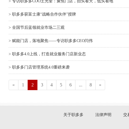
> 专访职多多COO王光奎：聚焦门店，抬头看天，低头看地
> 职多多获富士康“战略合作伙伴”授牌
> 全国节后蓝领就业市场二三观
> 赋能门店，落地聚焦——专访职多多CEO闫伟
> 职多多4.0上线，打造就业服务门店新业态
> 职多多门店管理系统4.0重磅来袭
«
1
2
3
4
5
6
...
8
»
关于职多多
法律声明
交